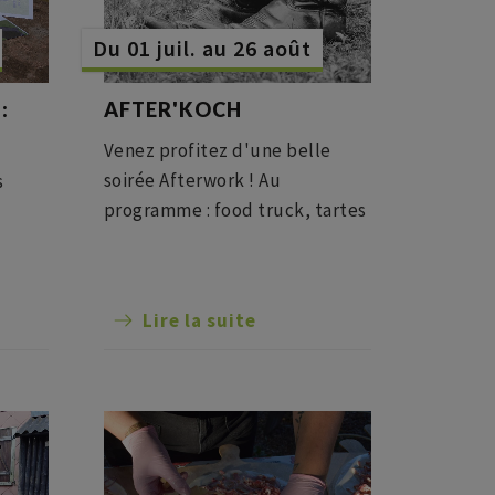
Du 01 juil. au 26 août
:
AFTER'KOCH
Venez profitez d'une belle
soirée Afterwork ! Au
s
programme : food truck, tartes
flambées, vins, cocktails, DJ !
e
Lire la suite
.
r !