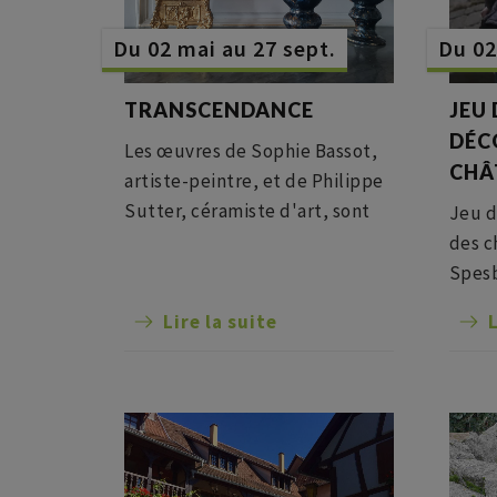
Du 02 mai au 27 sept.
Du 02
TRANSCENDANCE
JEU 
DÉC
Les œuvres de Sophie Bassot,
CHÂ
artiste-peintre, et de Philippe
Sutter, céramiste d'art, sont
Jeu d
exposées dans les salles du
des c
parcours d'exposition
Spes
permanente pour créer un
Lire la suite
L
face-à-face entre peinture et
céramique tout autant qu'un
dialogue entre art
contemporain et objets d'arts
décoratifs anciens.