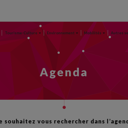
Aller
au
contenu
principal
Tourisme-Culture
Environnement
Mobilités
Autres s
Agenda
 souhaitez vous rechercher dans l’agen