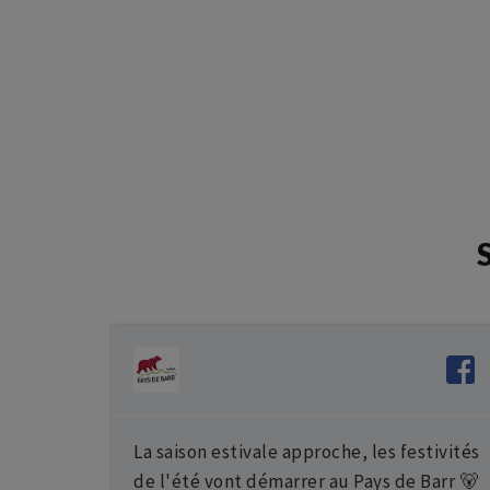
possible en-dehors des jours
de circulation.
La saison estivale approche, les festivités
de l'été vont démarrer au Pays de Barr 🐻