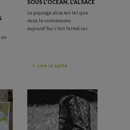
SOUS L'OCÉAN, L'ALSACE
Le paysage alsacien tel que
S
nous le connaissons
aujourd’hui s’est formé sur
plusieurs millions voire
 un
milliards d’années.
 une
Lire la suite
e, où
bar à