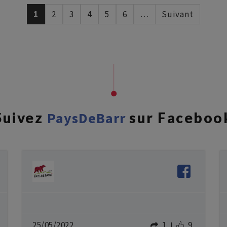
1
2
3
4
5
6
…
Suivant
Suivez
PaysDeBarr
sur Faceboo
25/05/2022
1
9