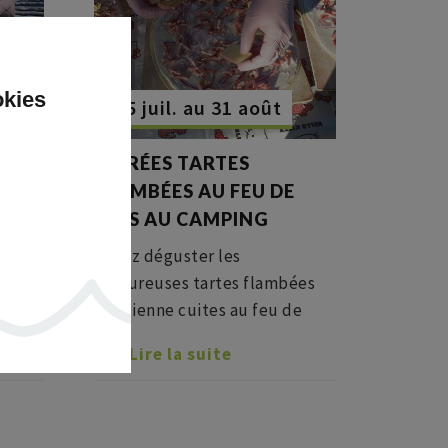
okies
Du 05 juil. au 31 août
SOIRÉES TARTES
DU
FLAMBÉES AU FEU DE
BOIS AU CAMPING
,
Venez déguster les
 des
savoureuses tartes flambées
soirée
alsacienne cuites au feu de
bois en profitant du cadre
Lire la suite
verdoyant du camping du
Hohwald. Soirées ouvertes à
tous.