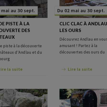
 mai au 30 sept.
Du 02 mai au 30 sept.
DE PISTE À LA
CLIC CLAC À ANDLAU
OUVERTE DES
LES OURS
TEAUX
Découvrez Andlau en vou
amusant ! Partez à la
e piste à la découverte
découvertes des ours du
hâteaux d'Andlau et du
village au fil d'une balad
bourg
ponctuée de détails
ire la suite
Lire la suite
photographiés à retrouver
Soyez curieux, observateu