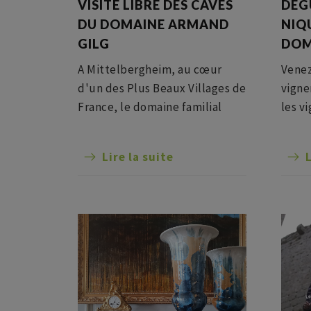
VISITE LIBRE DES CAVES
DÉG
DU DOMAINE ARMAND
NIQ
GILG
DOM
A Mittelbergheim, au cœur
Venez
d'un des Plus Beaux Villages de
vigne
France, le domaine familial
les v
ouvre ses caves du 16ème
nos v
siècle pour des visites
pique
Lire la suite
L
gratuites. Découvrez les caves
Profi
de plus de 1200 m², dont la
panor
plus ancienne remonte à 1572.
le vi
Et si l'envie vous prend, vous
nique
pourrez déguster les vins à la
notre
fin de la visite.
cente