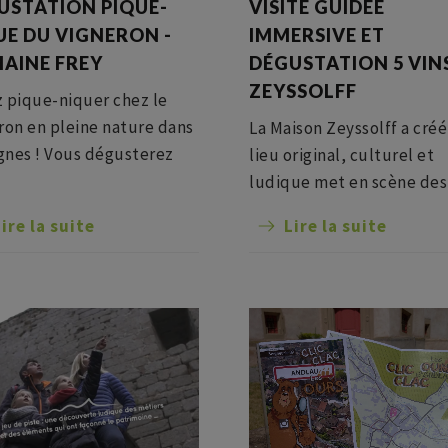
USTATION PIQUE-
VISITE GUIDÉE
UE DU VIGNERON -
IMMERSIVE ET
AINE FREY
DÉGUSTATION 5 VIN
ZEYSSOLFF
 pique-niquer chez le
ron en pleine nature dans
La Maison Zeyssolff a créé
ignes ! Vous dégusterez
lieu original, culturel et
ins accordés à votre
ludique met en scène des
-nique tiré du sac.
objets du passé à travers
ire la suite
Lire la suite
tez du calme et de la vue
décoration contemporain
amique sur le vignoble et
se mêlent scénographie,
llage. Après votre pique-
dégustation, boutique et 
 vous pourrez visiter
manger.
 cave avec des fûts
naires.