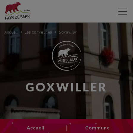
Aller
au
contenu
principal
Accueil
Les communes
Goxwiller
GOXWILLER
Accueil
Commune