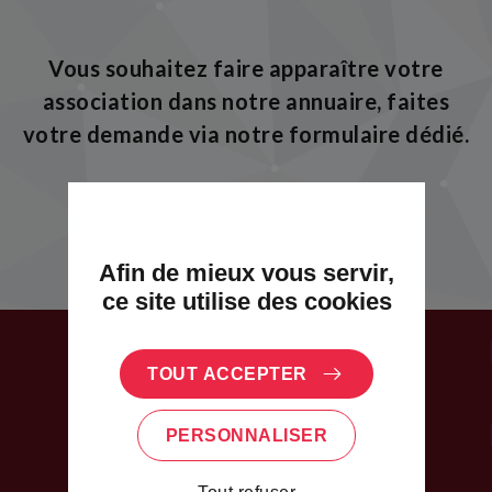
Vous souhaitez faire apparaître votre
association dans notre annuaire, faites
votre demande via notre formulaire dédié.
JE DÉCLARE MON ASSOCIATION
Afin de mieux vous servir,
ce site utilise des cookies
RESTAURANTS
TOUT ACCEPTER
COMMERCES
PERSONNALISER