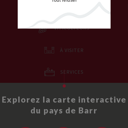
Tout refuser
HÉBERGEMENTS
VITICULTEURS
À VISITER
SERVICES
Explorez la carte interactive
du pays de Barr