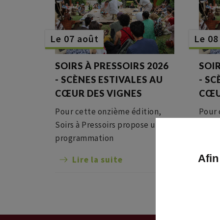
Le 07 août
Le 08
SOIRS À PRESSOIRS 2026
SOIR
- SCÈNES ESTIVALES AU
- SC
CŒUR DES VIGNES
CŒU
Pour cette onzième édition,
Pour 
Soirs à Pressoirs propose une
Soirs
programmation
prog
pluridisciplinaire dans un cadre
pluri
Afin
Lire la suite
L
convivial de verdure, de
convi
vignes, de jardins et de forêts,
vigne
Un tourbillon d’idées et de
Un to
folie !
folie 