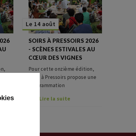
Le 14 août
2026
SOIRS À PRESSOIRS 2026
 AU
- SCÈNES ESTIVALES AU
CŒUR DES VIGNES
on,
Pour cette onzième édition,
 une
Soirs à Pressoirs propose une
programmation
 cadre
pluridisciplinaire dans un cadre
okies
Lire la suite
convivial de verdure, de
rêts,
vignes, de jardins et de forêts,
de
Un tourbillon d’idées et de
folie !