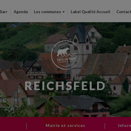
Aller
au
 Barr
Agenda
Les communes
Label Qualité Accueil
Contac
contenu
principal
REICHSFELD
Mairie et services
Infor