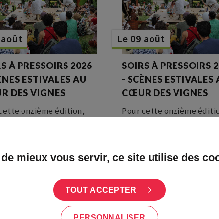
 août
Le 09 août
S À PRESSOIRS 2026
SOIRS À PRESSOIRS 
ÈNES ESTIVALES AU
- SCÈNES ESTIVALES
R DES VIGNES
CŒUR DES VIGNES
cette onzième édition,
Pour cette onzième éditi
 à Pressoirs propose une
Soirs à Pressoirs propose
rammation
programmation
disciplinaire dans un cadre
pluridisciplinaire dans un
 de mieux vous servir, ce site utilise des co
ire la suite
Lire la suite
vial de verdure, de
convivial de verdure, de
s, de jardins et de forêts,
vignes, de jardins et de fo
urbillon d’idées et de
Un tourbillon d’idées et 
TOUT ACCEPTER
!
folie !
PERSONNALISER