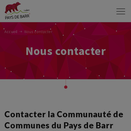
Aller
au
contenu
principal
Accueil
Nous contacter
Nous contacter
Contacter la Communauté de
Communes du Pays de Barr