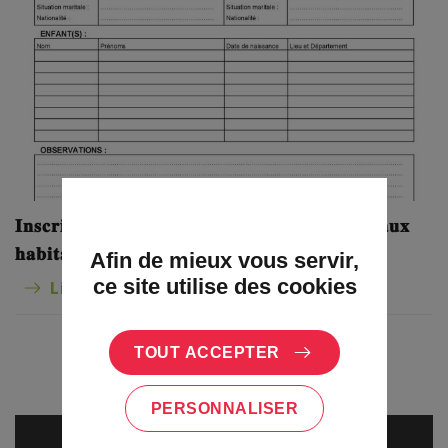
𝐈𝐧𝐬𝐜𝐫𝐢𝐩𝐭𝐢𝐨𝐧 𝐞𝐧 𝐦𝐚𝐢𝐫𝐢𝐞 : 𝐚𝐯𝐢𝐬 𝐚̀ 𝐭𝐨𝐮𝐬 𝐥𝐞𝐬 𝐧𝐨𝐮𝐯𝐞𝐚𝐮𝐱
𝐡𝐚𝐛𝐢𝐭𝐚𝐧𝐭𝐬 𝐝𝐞 𝐕𝐚𝐥𝐟𝐟
Afin de mieux vous servir,
ce site utilise des cookies
Lire la suite
TOUT ACCEPTER
PERSONNALISER