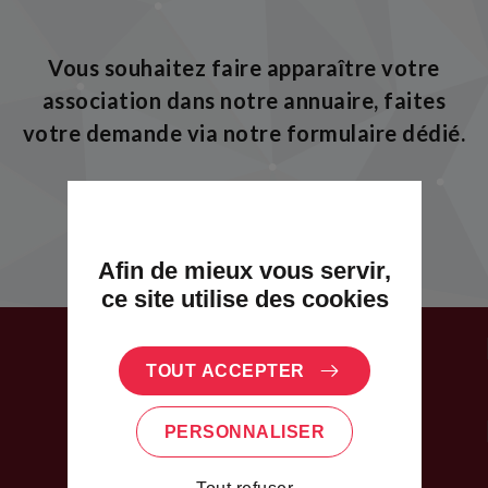
Vous souhaitez faire apparaître votre
association dans notre annuaire, faites
votre demande via notre formulaire dédié.
JE DÉCLARE MON ASSOCIATION
Afin de mieux vous servir,
ce site utilise des cookies
RESTAURANTS
TOUT ACCEPTER
COMMERCES
PERSONNALISER