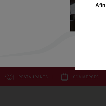
et 
Afin
Retrouvez pl
www.service-
RESTAURANTS
COMMERCES