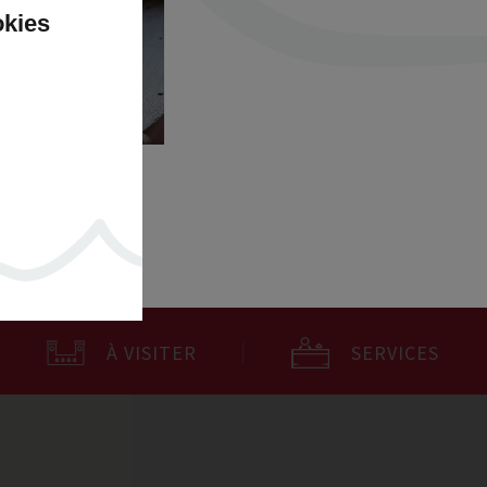
okies
À VISITER
SERVICES