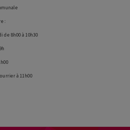
mmunale
e :
di de 8h00 à 10h30
9h
2h00
ourrier à 11h00