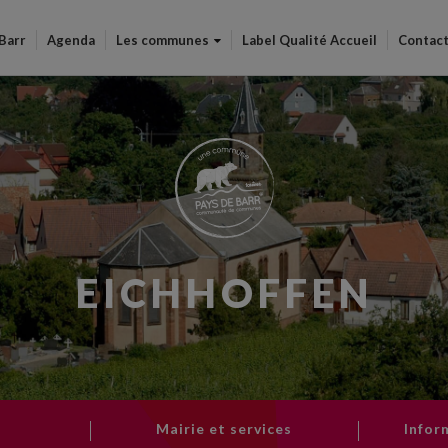
Aller
au
 Barr
Agenda
Les communes
Label Qualité Accueil
Contac
contenu
principal
EICHHOFFEN
Mairie et services
Infor