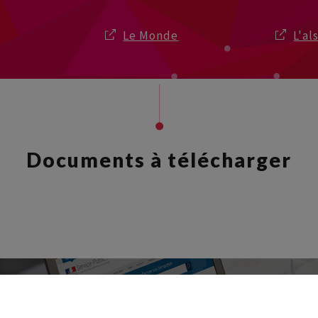
Le Monde
L'al
Documents à télécharger
droits