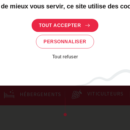
démarches
 de mieux vous servir, ce site utilise des co
us d’informations sur
public.fr
TOUT ACCEPTER
PERSONNALISER
Tout refuser
VITICULTEURS
HÉBERGEMENTS