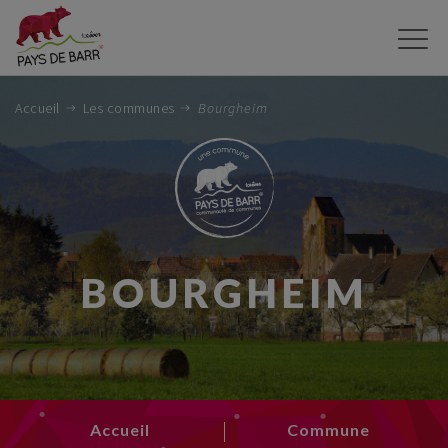
Aller
au
contenu
principal
Accueil
Les communes
Bourgheim
BOURGHEIM
Accueil
Commune