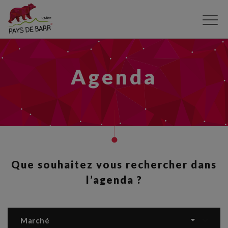
Aller
au
contenu
principal
Agenda
Que souhaitez vous rechercher dans
l’agenda ?
Marché