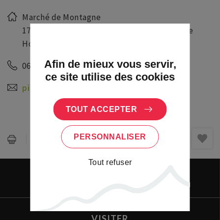
Marché de Montagne
17a rue prinicpale, Espace des fêtes, 67140 Le
Hohwald
Afin de mieux vous servir,
06 40 48 20 82
ce site utilise des cookies
piba67@wanadoo.fr
TOUT ACCEPTER
PERSONNALISER
Partager :
Tout refuser
VIVRE
VISITER