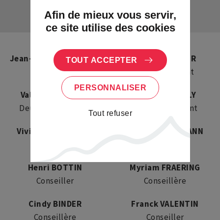
Afin de mieux vous servir,
ce site utilise des cookies
Jean-François KLIPFEL
Gilles STUTTER
TOUT ACCEPTER
Maire
Premier adjoint
PERSONNALISER
Valérie GRESSLER
Pierre ALLHEILY
Deuxième adjointe
Troisième adjoint
Tout refuser
Viviane ALTTHALER
Agnès SILBERMANN
Conseillère
Conseillère
Henri BOTTIN
Myriam FRAERING
Conseiller
Conseillère
Cindy BINDER
Franck VALENTIN
Conseillère
Conseiller