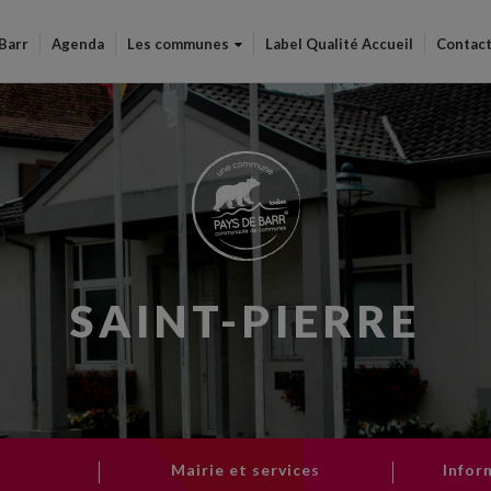
Aller
au
 Barr
Agenda
Les communes
Label Qualité Accueil
Contac
contenu
principal
SAINT-PIERRE
Mairie et services
Infor