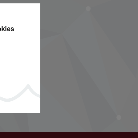
okies
aire ?
re annuaire,
é.