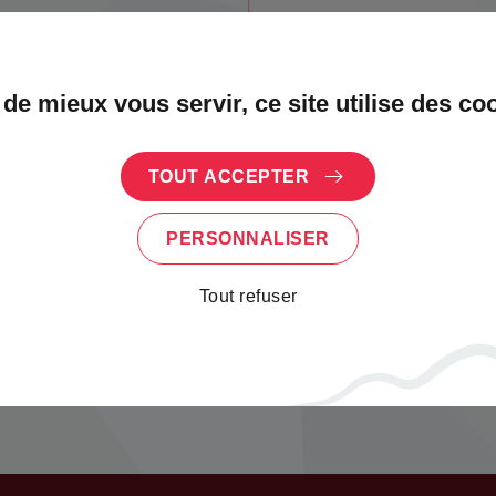
 de mieux vous servir, ce site utilise des co
 association n'est pas dans l'annu
TOUT ACCEPTER
tez faire apparaître votre association dans not
PERSONNALISER
aites votre demande via notre formulaire dédi
Tout refuser
JE DÉCLARE MON ASSOCIATION