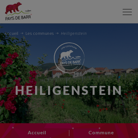
Aller
au
contenu
principal
Accueil
Les communes
Heiligenstein
HEILIGENSTEIN
Accueil
Commune