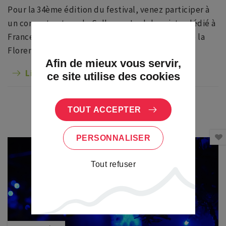
Pour la 34ème édition du festival, venez participer à
un concert autour de Sollazzo : La dolce vista, dédié à
Francesco Landini, poète et musicien aveugle de la
Florence médiévale.
Afin de mieux vous servir,
Lire la suite
ce site utilise des cookies
TOUT ACCEPTER
PERSONNALISER
Tout refuser