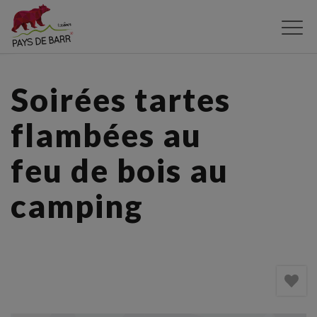
Aller
au
contenu
principal
Soirées tartes
flambées au
feu de bois au
camping