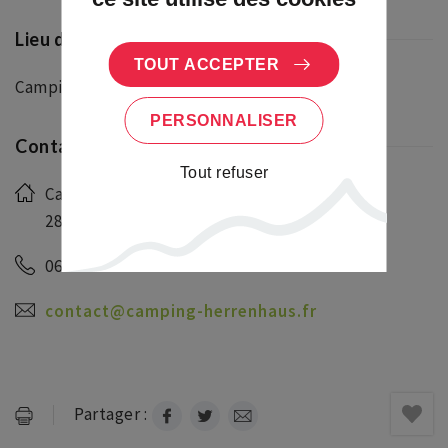
Lieu de la manifestation/de départ
TOUT ACCEPTER
Camping Herrenhaus
PERSONNALISER
Contact et réservation
Tout refuser
Camping du Herrenhaus
28 rue du Herrenhaus, 67140 Le Hohwald
06 45 40 73 92
contact@camping-herrenhaus.fr
Partager :