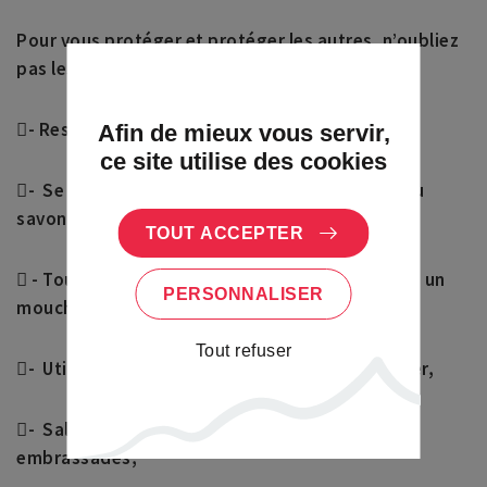
Pour vous protéger et protéger les autres, n’oubliez
pas les gestes barrières
- Rester chez soi,
Afin de mieux vous servir,
ce site utilise des cookies
- Se laver très régulièrement les mains avec du
savon ou utiliser une solution hydro alcoolique,
TOUT ACCEPTER
 - Tousser ou éternuer dans son coude ou dans un
PERSONNALISER
mouchoir,
Tout refuser
- Utiliser un mouchoir à usage unique et le jeter,
- Saluer sans se serrer la main et éviter les
embrassades,