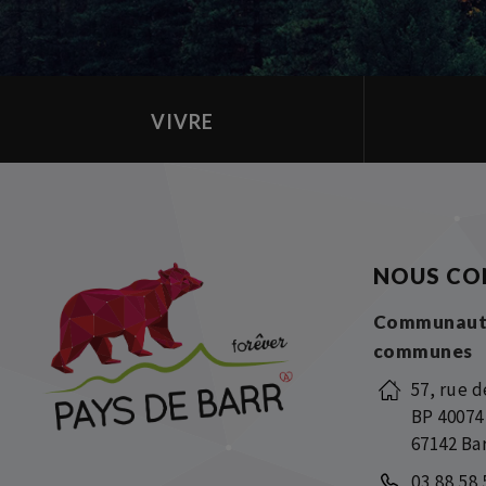
VIVRE
NOUS CO
Communaut
communes
57, rue d
BP 40074
67142 Ba
03 88 58 