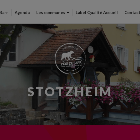
Aller
au
 Barr
Agenda
Les communes
Label Qualité Accueil
Contac
contenu
principal
STOTZHEIM