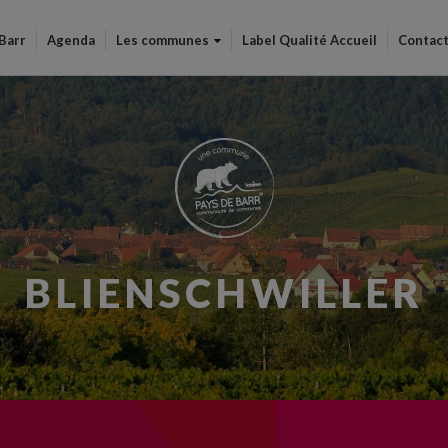
Aller
au
 Barr
Agenda
Les communes
Label Qualité Accueil
Contac
contenu
principal
BLIENSCHWILLER