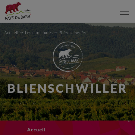
Aller
au
contenu
principal
Accueil
Les communes
Blienschwiller
BLIENSCHWILLER
Accueil