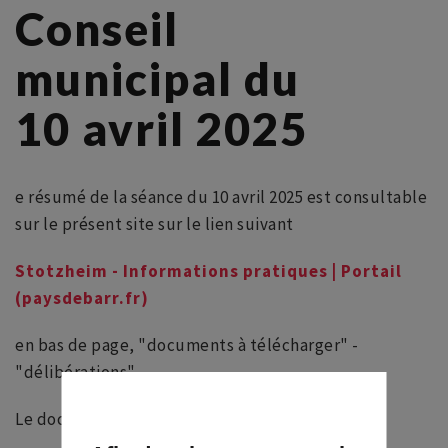
Conseil
municipal du
10 avril 2025
e résumé de la séance du 10 avril 2025 est consultable
sur le présent site sur le lien suivant
Stotzheim - Informations pratiques | Portail
(paysdebarr.fr)
en bas de page, "documents à télécharger" -
"délibérations"
Le document est nommé "Résumé dcm 10 04 25"