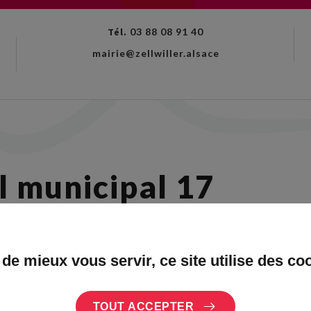
Tél.
03 88 08 91 40
mairie@zellwiller.alsace
l municipal 17
e 2022
 de mieux vous servir, ce site utilise des co
unicipal à 19h30 à l'espace socioculturel
unicipal à 19h30 à l'espace socioculturel
TOUT ACCEPTER