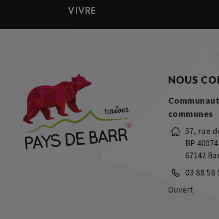
VIVRE
NOUS CO
Communaut
communes
57, rue d
BP 40074
67142 Ba
03 88 58 
Ouvert