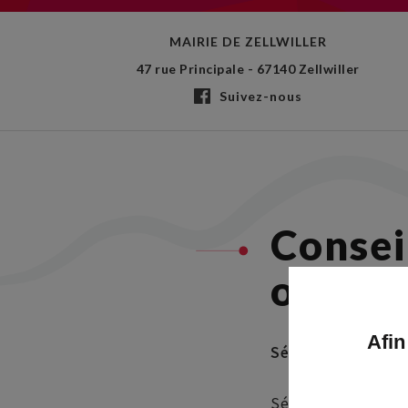
MAIRIE DE ZELLWILLER
47 rue Principale - 67140 Zellwiller
Suivez-nous
Consei
octobr
Afin
Séance du conseil m
Séance du conseil m