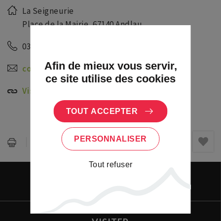
La Seigneurie
Place de la Mairie, 67140 Andlau
03 88 08 65 24
Afin de mieux vous servir,
contact@laseigneurie.alsace
ce site utilise des cookies
Visiter le site
TOUT ACCEPTER
PERSONNALISER
Partager :
Tout refuser
VIVRE