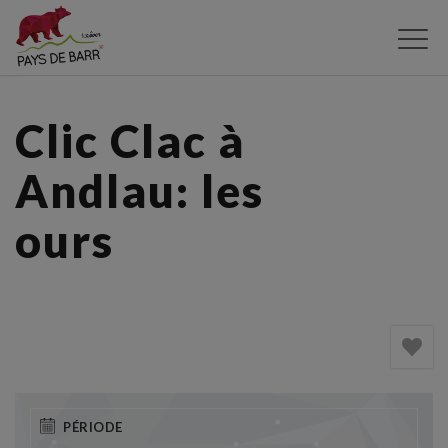
Aller
au
contenu
principal
Clic Clac à
Andlau: les
ours
PÉRIODE