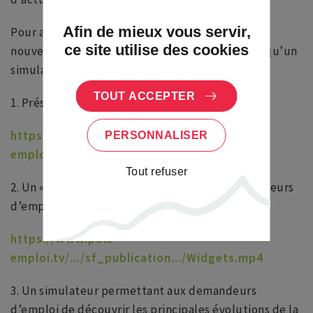
Afin de mieux vous servir,
Pour accompagner dans la prise en main de ce
ce site utilise des cookies
nouveau service, deux vidéos explicatives ainsi qu’un
simulateur sont à disposition :
TOUT ACCEPTER
1. Présentation de la nouvelle actualisation
https://www.pole-
PERSONNALISER
emploi.tv/.../pe_simplification...
Tout refuser
2. Un « pas à pas » pour accompagner les demandeurs
d’emploi à chacune des étapes
https://www.pole-
emploi.tv/.../sf_publication.../Widgets.mp4
3. Un simulateur permettant aux demandeurs
d’emploi de découvrir les principales évolutions de la