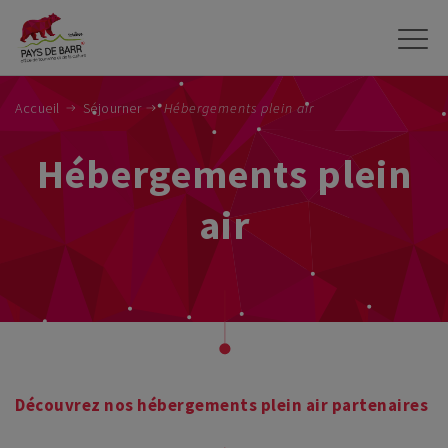
Aller
au
contenu
principal
Accueil
Séjourner
Hébergements plein air
Hébergements plein
air
Découvrez nos hébergements plein air partenaires