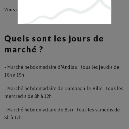
Vous retrouverez toutes nos randonnées
ici
Quels sont les jours de
marché ?
- Marché hebdomadaire d'Andlau : tous les jeudis de
16h à 19h
- Marché hebdomadaire de Dambach-la-Ville : tous les
mercredis de 8h à 12h
- Marché hebdomadaire de Barr : tous les samedis de
8h à 12h