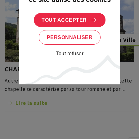
TOUT ACCEPTER
PERSONNALISER
Dambach la Ville
Tout refuser
CHAPELLE SAINT-SÉBASTIEN
Autrefois église du village disparu d’Oberkirch, cette
chapelle se caractérise par sa tour romane et par ...
Lire la suite