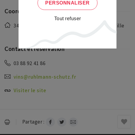
PERSONNALISER
Coordonnées de l'hébergement
Tout refuser
34 rue du Maréchal Foch, 67650 Dambach la Ville
Contact et réservation
03 88 92 41 86
vins@ruhlmann-schutz.fr
Visiter le site
Partager :