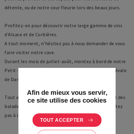
détente, ou de notre cour fleurie lors des beaux jours.
Profitez-en pour découvrir notre large gamme de vins
d'Alsace et de Corbières.
A tout moment, n'hésitez pas à nous demander de vous
faire visiter notre cave.
Durant les mois de juillet-août, montez à bord de notre
Petit-Train du Vigneron pour découvrir la cité médiévale
de Dambach-la-Ville et de son vignoble.
Afin de mieux vous servir,
Tout au long de l'année nous proposons également des
ce site utilise des cookies
balades dans les vignes à pied, ou en segway, n'hésitez
pas à nous contacter.
TOUT ACCEPTER