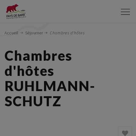
Aller
au
contenu
principal
Accueil
Séjourner
Chambres d'hôtes
Chambres
d'hôtes
RUHLMANN-
SCHUTZ