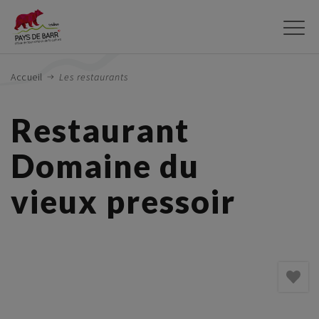
Aller
au
contenu
principal
Accueil
Les restaurants
Restaurant
Domaine du
vieux pressoir