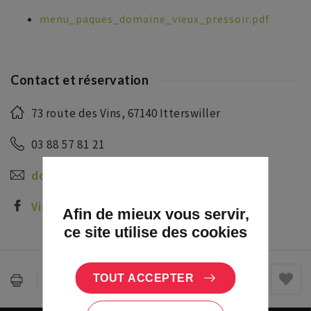
menu_paques_domaine_vieux_pressoir.pdf
Contact et réservation
73 route des Vins, 67140 Itterswiller
03 88 57 81 21
domaineduvieuxpressoir@orange.fr
Visiter la page Facebook
Afin de mieux vous servir,
ce site utilise des cookies
Partager :
TOUT ACCEPTER