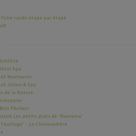
 fiche rando étape par étape
pdf
Schlitte
Hôtel Spa
ant Neuhauser
nt Julien & Spa
s de la Nature
 Scheppler
 Bon Pêcheur
stub Les petits plats de 'Mamama'
 Feuillage' - La Cheneaudière
le