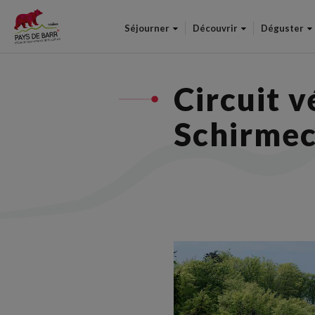
Séjourner
Découvrir
Déguster
Circuit v
Schirmec