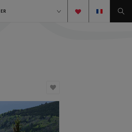
TER
FR