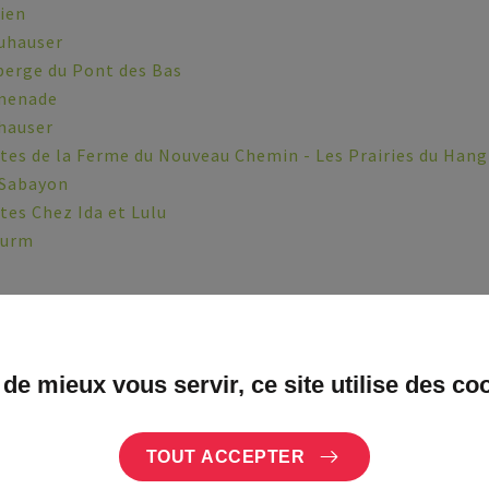
ien
uhauser
berge du Pont des Bas
omenade
uhauser
es de la Ferme du Nouveau Chemin - Les Prairies du Hang
 Sabayon
es Chez Ida et Lulu
turm
le
cances L'âROMEantic : Hellébore et pimprenelle
 de mieux vous servir, ce site utilise des co
croisée des chemins
cances Chez Florine
TOUT ACCEPTER
ette de Marie