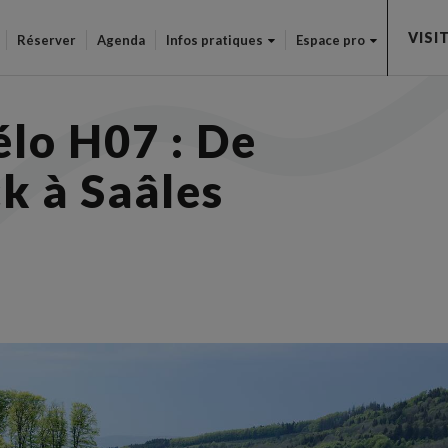
Aller
VISI
au
Réserver
Agenda
Infos pratiques
Espace pro
contenu
principal
élo H07 : De
k à Saâles