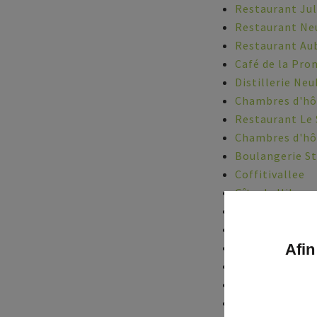
Restaurant Jul
Restaurant Ne
Restaurant Au
Café de la Pr
Distillerie Ne
Chambres d'hôt
Restaurant Le
Chambres d'hôt
Boulangerie S
Coffitivallee
Gîte du Hibou
Gîte La Costel
Location de va
Afin
Restaurant La 
Café J
Location de va
Gîte La Chambr