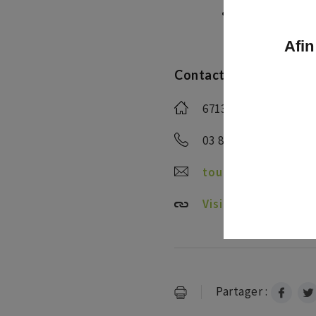
Musée Jean-Fré
Afin
Contact et réservation
67130 Fouday
03 88 47 18 51
tourisme@valleede
Visiter le site
Partager :