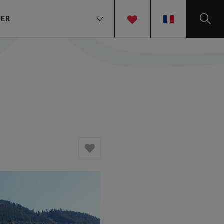
TER
FR