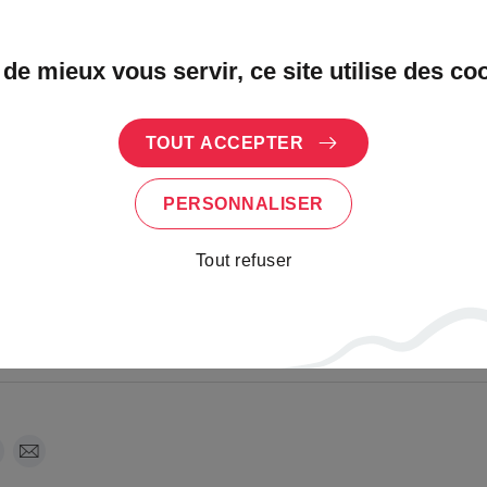
déric Oberlin
 de mieux vous servir, ce site utilise des co
TOUT ACCEPTER
PERSONNALISER
Tout refuser
labruche.fr