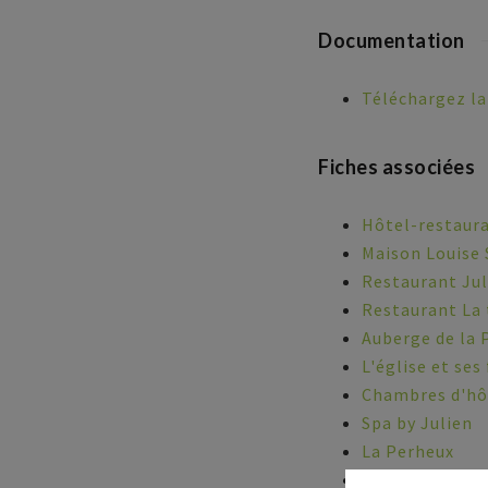
Documentation
Téléchargez la
Fiches associées
Hôtel-restaura
Maison Louise
Restaurant Jul
Restaurant La
Auberge de la 
L'église et ses
Chambres d'hôt
Spa by Julien
La Perheux
Café J