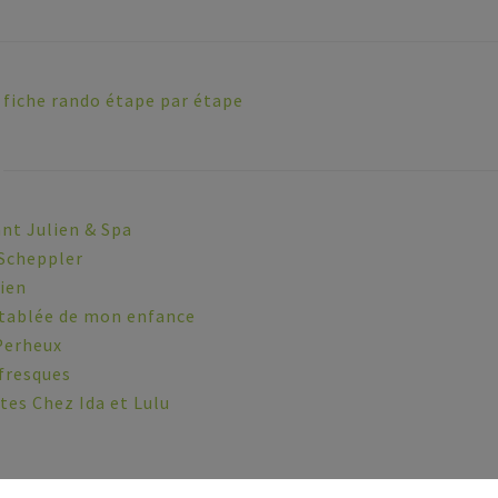
 fiche rando étape par étape
nt Julien & Spa
 Scheppler
ien
 tablée de mon enfance
Perheux
 fresques
es Chez Ida et Lulu