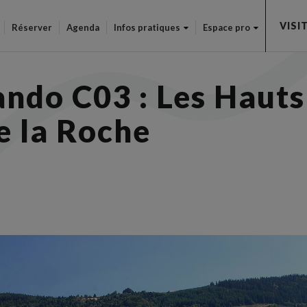
Aller
VISI
au
Réserver
Agenda
Infos pratiques
Espace pro
contenu
principal
ando C03 : Les Hauts
e la Roche