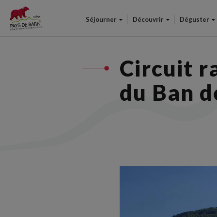
Séjourner
Découvrir
Déguster
Circuit r
du Ban d