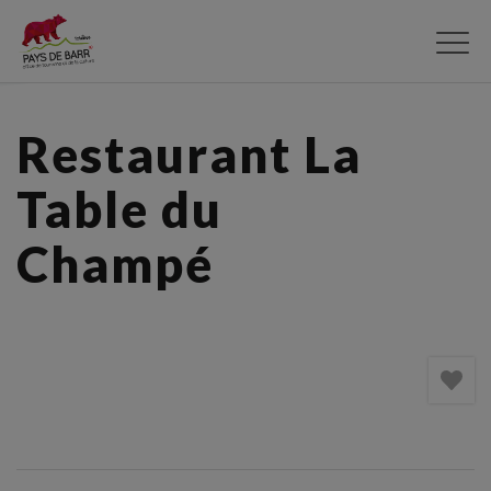
Aller
au
contenu
principal
Restaurant La
Table du
Champé