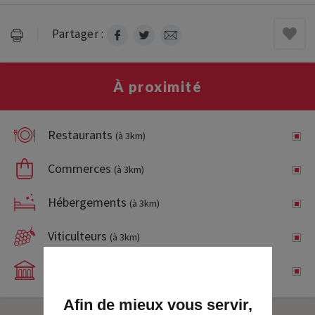
Partager :
À proximité
Restaurants
(à 3km)
Commerces
(à 3km)
Hébergements
(à 3km)
Viticulteurs
(à 3km)
À visiter
(à 5km)
Afin de mieux vous servir,