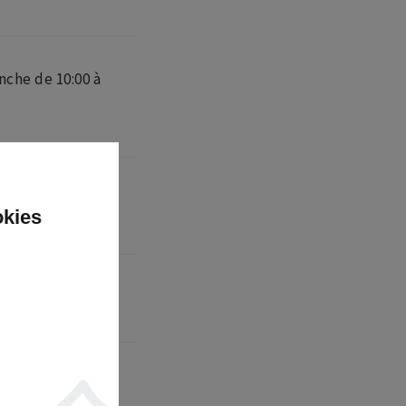
nche de 10:00 à
okies