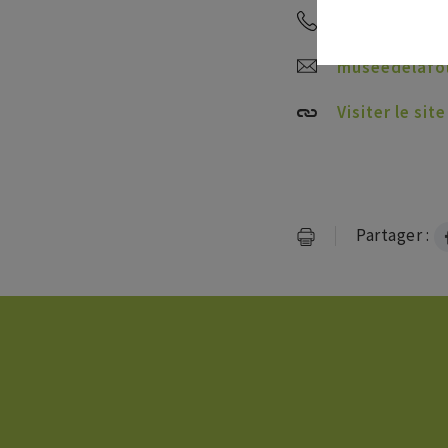
03 88 08 94 72
museedelafo
Visiter le site
Partager :