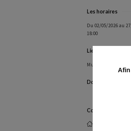
Les horaires
Du 02/05/2026 au 27
18:00
Lieu de la manife
Musée de la Folie 
Afin
Documentation
Affiche
Contact
Musée d'arts d