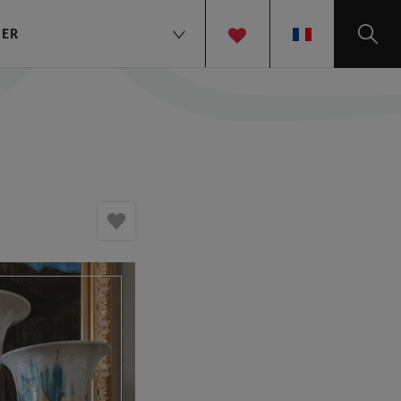
TER
FR