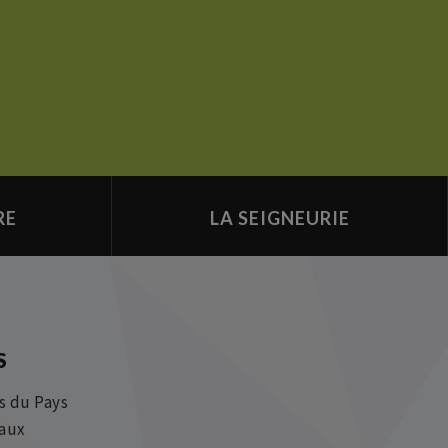
RE
LA SEIGNEURIE
S
s du Pays
iaux