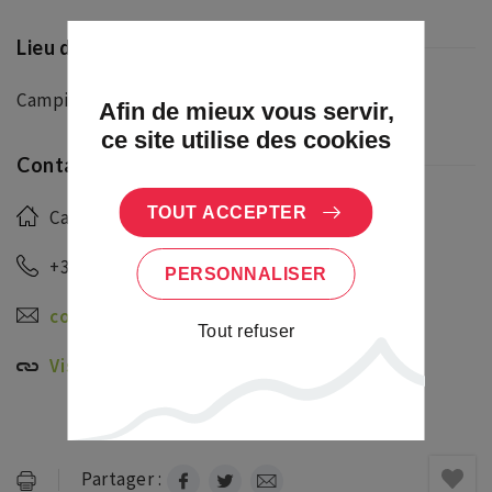
Lieu de la manifestation/de départ
Camping Herrenhaus
Afin de mieux vous servir,
ce site utilise des cookies
Contact
TOUT ACCEPTER
Camping du Herrenhaus
+33 (0)6 45 40 73 92
PERSONNALISER
contact@camping-herrenhaus.fr
Tout refuser
Visiter le site
Partager :