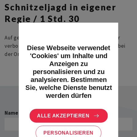
Schnitzeljagd in eigener
Regie / 1 Std. 30
Auf geht’s zur Entdeckung von Andlau und seiner
verborgenen Schätze, mit Hilfe eines Plans, der bei
Diese Webseite verwendet
der Orientierung hilft.
'Cookies' um Inhalte und
Anzeigen zu
personalisieren und zu
analysieren. Bestimmen
Sie, welche Dienste benutzt
werden dürfen
Name der Einrichtung
*
ALLE AKZEPTIEREN
PERSONALISIEREN