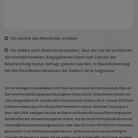
Ich möchte den Newsletter erhalten
Ich erkläre mich damit einverstanden, dass die von mir im Rahmen
des Kontaktformulars eingegebenen Daten zum Zwecke der
Beantwortung meiner Anfrage genutzt werden, in Übereinstimmung
mit den Rechtlichen Hinweisen der Ateliers de la Seigneurie.
*
Um Ihr Anliegen zu bearbeiten, führt die Communauté de Communes du Pays de
Barr eine Verarbeitung personenbezogener Daten durch. Diese Daten werden ein
Statusmeldung
Jahr lang gespeichert. Gemäß dem französischen Gesetz vom 6. Januar 1978 über
Datenverarbeitung und individuelle Freiheiten in seiner aktuellen Fassung aus
dem Jahr 2004, verfügen Sie über ein Recht auf Auskunft und auf Berichtigung der
Sie betreffenden personenbezogenen Daten, das Sie durch Kontaktaufnahme mit
contact@lesateliersdelaseigneurie.eu oder über die in den Rechtlichen Hinweisen
genannte E-mail-Adresse ausüben können. Sie können auch aus berechtigten
Gründen Widerspruch gegen die Verarbeitung der Sie betreffenden Daten einlegen.