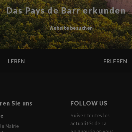
Das Pays de Barr erkunden
Website besuchen
LEBEN
ERLEBEN
ren Sie uns
FOLLOW US
Suivez toutes les
ie
actualités de La
la Mairie
Seigneurie en vous