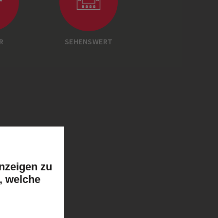
R
SEHENSWERT
nzeigen zu
, welche